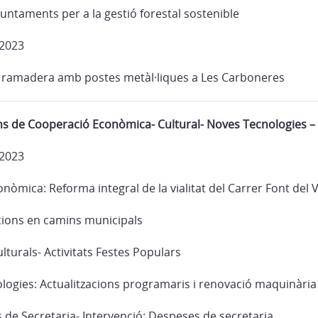
ajuntaments per a la gestió forestal sostenible
 2023
ca ramadera amb postes metàl·liques a Les Carboneres
ns de Cooperació Econòmica- Cultural- Noves Tecnologies 
 2023
òmica: Reforma integral de la vialitat del Carrer Font del 
cions en camins municipals
turals- Activitats Festes Populars
logies: Actualitzacions programaris i renovació maquinària
 de Secretaria- Intervenció: Despeses de secretaria