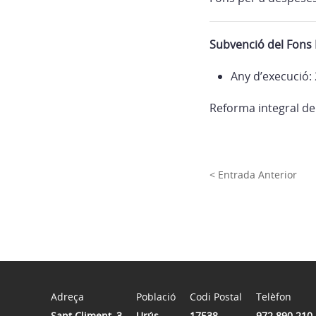
Subvenció del Fons
Any d’execució:
Reforma integral de 
< Entrada Anterior
Adreça
Població
Codi Postal
Telèfon
Sant Climent, 3
Urús
17538
972 890 210