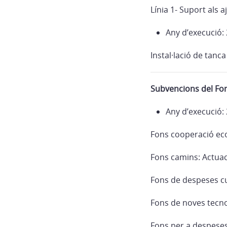
Línia 1- Suport als 
Any d’execució:
Instal·lació de tan
Subvencions del Fo
Any d’execució:
Fons cooperació econ
Fons camins: Actua
Fons de despeses cul
Fons de noves tecno
Fons per a despeses