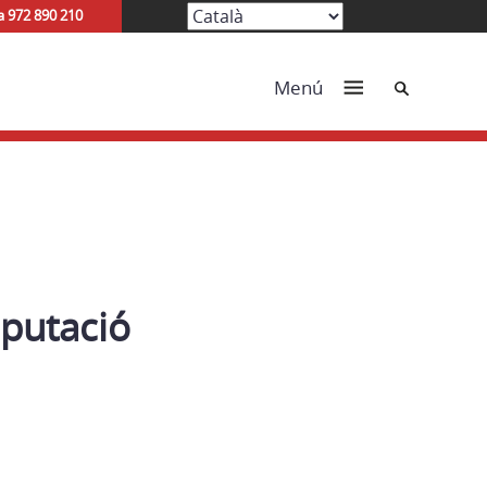
a 972 890 210
Cerca
Menú
putació