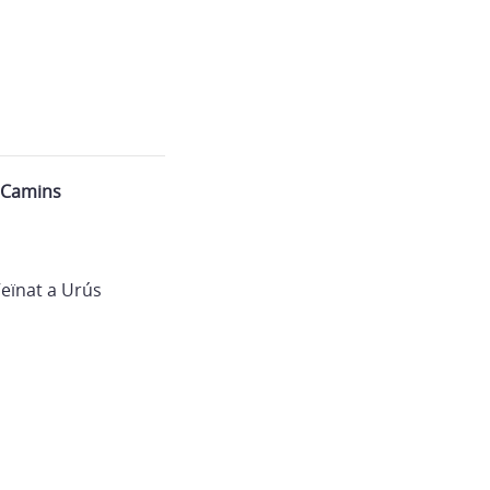
– Camins
Veïnat a Urús