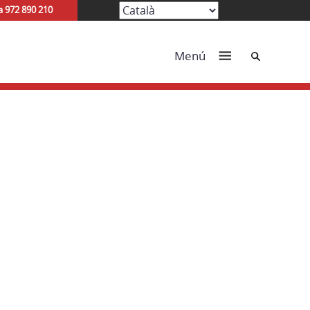
a 972 890 210
Cerca
Menú