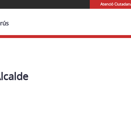
Atenció Ciutadan
Urús
lcalde