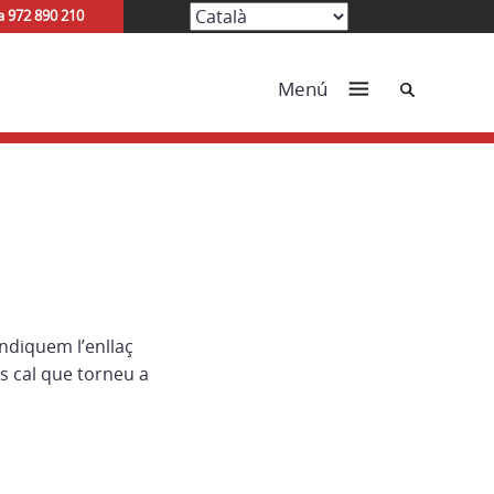
a 972 890 210
Cerca
Menú
ndiquem l’enllaç
s cal que torneu a