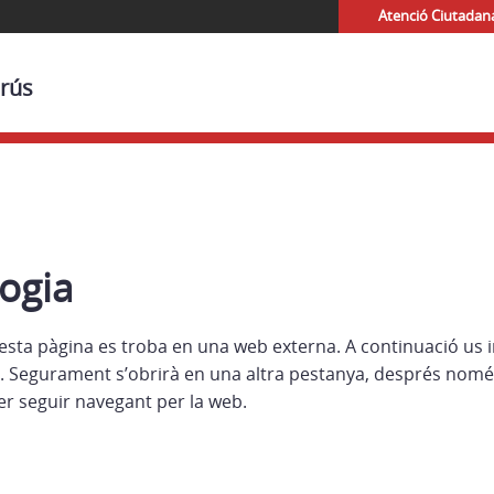
Atenció Ciutadan
Urús
ogia
esta pàgina es troba en una web externa. A continuació us i
 Segurament s’obrirà en una altra pestanya, després nomé
r seguir navegant per la web.